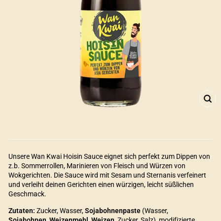
SCH
ES
Unsere Wan Kwai Hoisin Sauce eignet sich perfekt zum Dippen von
z.b. Sommerrollen, Marinieren von Fleisch und Würzen von
Wokgerichten. Die Sauce wird mit Sesam und Sternanis verfeinert
und verleiht deinen Gerichten einen würzigen, leicht süßlichen
Geschmack.
Zutaten:
Zucker, Wasser,
Sojabohnenpaste
(Wasser,
Sojabohnen
,
Weizenmehl
,
Weizen
, Zucker, Salz), modifizierte