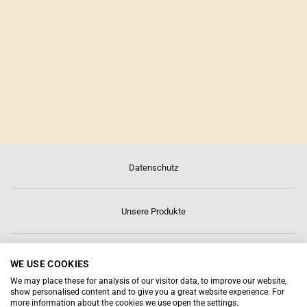
BOWL DRESSING
SESAM 🌱
Datenschutz
Unsere Produkte
Über uns
WE USE COOKIES
We may place these for analysis of our visitor data, to improve our website,
show personalised content and to give you a great website experience. For
Kontakt
more information about the cookies we use open the settings.