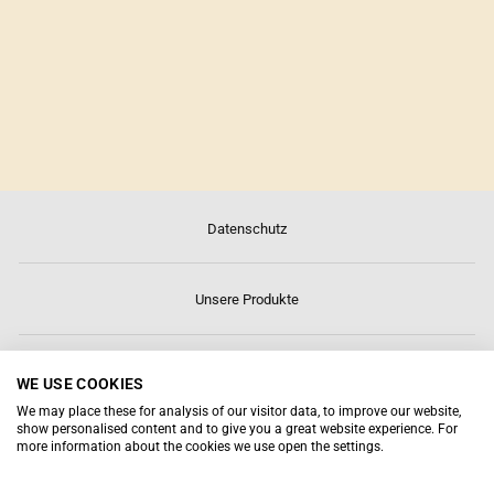
CURRYPASTE GRÜN
🌶🌶🌶 🌱
Datenschutz
Unsere Produkte
Über uns
WE USE COOKIES
We may place these for analysis of our visitor data, to improve our website,
show personalised content and to give you a great website experience. For
Kontakt
more information about the cookies we use open the settings.