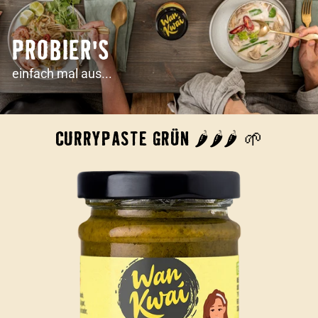
PROBIER'S
einfach mal aus...
CURRYPASTE GRÜN 🌶🌶🌶 🌱