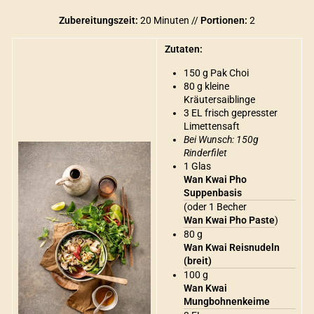
Zubereitungszeit:
20 Minuten //
Portionen:
2
Zutaten:
150 g Pak Choi
80 g kleine
Kräutersaiblinge
3 EL frisch gepresster
Limettensaft
Bei Wunsch: 150g
Rinderfilet
1 Glas
Wan Kwai Pho
Suppenbasis
(oder 1 Becher
Wan Kwai Pho Paste
)
80 g
Wan Kwai Reisnudeln
(breit)
100 g
Wan Kwai
Mungbohnenkeime