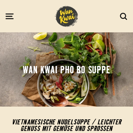
Direkt
zum
SEITENNAVIGATION
S
Inhalt
WAN KWAI PHO BO SUPPE
VIETNAMESISCHE NUDELSUPPE / LEICHTER
GENUSS MIT GEMÜSE UND SPROSSEN