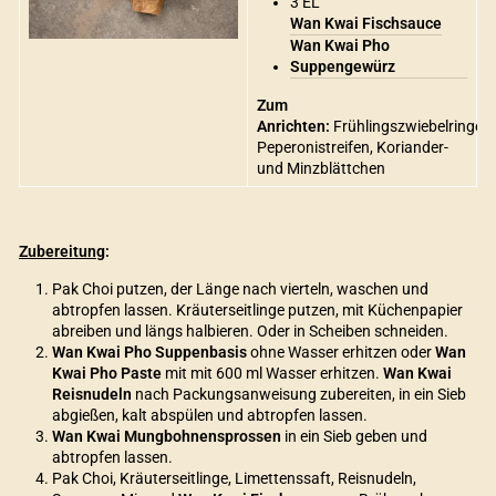
3 EL
Wan Kwai Fischsauce
Wan Kwai Pho
Suppengewürz
Zum
Anrichten:
Frühlingszwiebelringe,
Peperonistreifen, Koriander-
und Minzblättchen
Zubereitung
:
Pak Choi putzen, der Länge nach vierteln, waschen und
abtropfen lassen. Kräuterseitlinge putzen, mit Küchenpapier
abreiben und längs halbieren. Oder in Scheiben schneiden.
Wan Kwai Pho Suppenbasis
ohne Wasser erhitzen oder
Wan
Kwai Pho Paste
mit mit 600 ml Wasser erhitzen.
Wan Kwai
Reisnudeln
nach Packungsanweisung zubereiten, in ein Sieb
abgießen, kalt abspülen und abtropfen lassen.
Wan Kwai Mungbohnensprossen
in ein Sieb geben und
abtropfen lassen.
Pak Choi, Kräuterseitlinge, Limettenssaft, Reisnudeln,