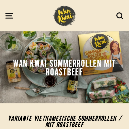
Direkt
zum
SEITENNAVIGATION
S
Inhalt
WAN KWAI SOMMERROLLEN MIT
ROASTBEEF
VARIANTE VIETNAMESISCHE SOMMERROLLEN /
MIT ROASTBEEF