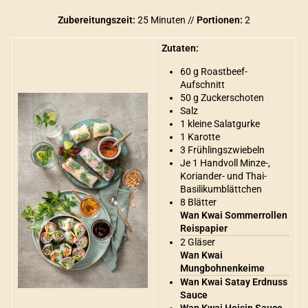
Zubereitungszeit:
25 Minuten //
Portionen:
2
Zutaten:
60 g Roastbeef-
Aufschnitt
50 g Zuckerschoten
Salz
1 kleine Salatgurke
1 Karotte
3 Frühlingszwiebeln
Je 1 Handvoll Minze-,
Koriander- und Thai-
Basilikumblättchen
8 Blätter
Wan Kwai Sommerrollen
Reispapier
2 Gläser
Wan Kwai
Mungbohnenkeime
Wan Kwai Satay Erdnuss
Sauce